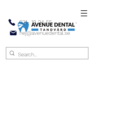
031- 18 24 55
hej@avenuedental.se